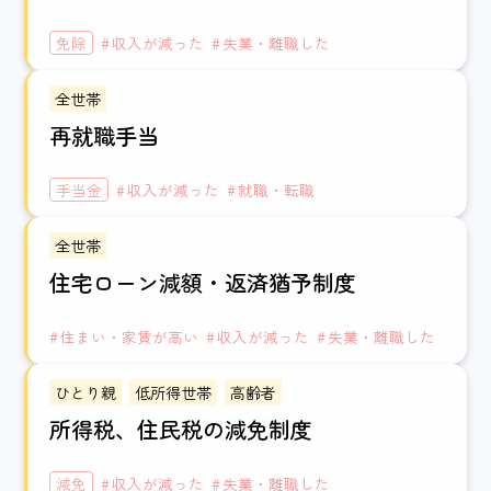
免除
収入が減った
失業・離職した
全世帯
再就職手当
手当金
収入が減った
就職・転職
全世帯
住宅ローン減額・返済猶予制度
住まい・家賃が高い
収入が減った
失業・離職した
ひとり親
低所得世帯
高齢者
所得税、住民税の減免制度
減免
収入が減った
失業・離職した