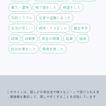
暴力・虐待
株で損をした
検査をした
法的トラブル
災害や盗難にあった
生活が苦しい
病気・ケガをした
確定申告
結婚
自動車
資金の調達
起業
銭湯
防犯対策をした
障害を負った
このサイトは、個人が日常生活や様々なシーンで受けられる支
援情報を集約して、探しやすくすることを目指しています