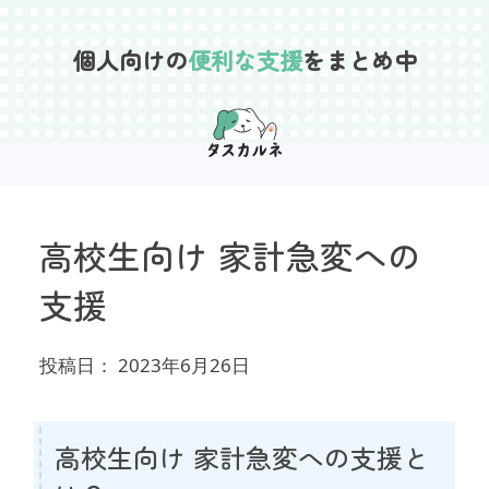
Skip
to
個人向けの
便利な支援
をまとめ中
content
高校生向け 家計急変への
支援
投稿日：
2023年6月26日
高校生向け 家計急変への支援と