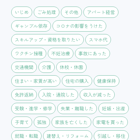
いじめ
ごみ処理
その他
アパート経営
ギャンブル依存
コロナの影響をうけた
スキルアップ・資格を取りたい
スマホ代
ワクチン接種
不妊治療
事故にあった
交通機関
介護
休校・休園
住まい・家賃が高い
住宅の購入
健康保持
免許返納
入院・通院した
収入が減った
受験・進学・修学
失業・離職した
妊娠・出産
子育て
孤独
家族を亡くした
家電を買った
就職・転職
建替え・リフォーム
引越し・移住