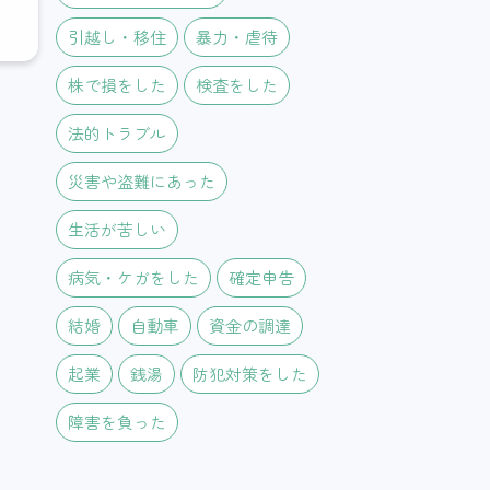
引越し・移住
暴力・虐待
株で損をした
検査をした
法的トラブル
災害や盗難にあった
生活が苦しい
病気・ケガをした
確定申告
結婚
自動車
資金の調達
起業
銭湯
防犯対策をした
障害を負った