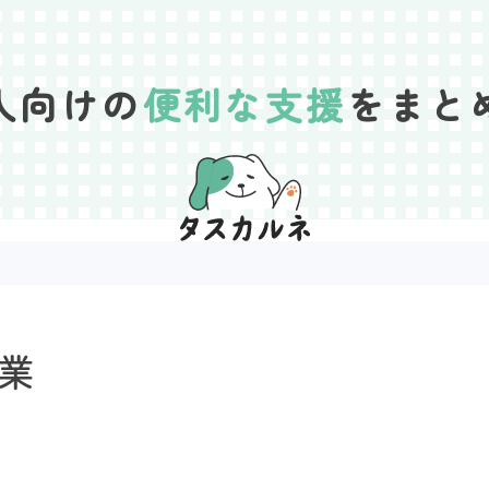
人向けの
便利な支援
をまと
業