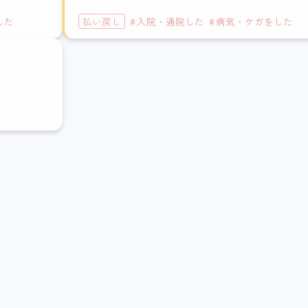
した
払い戻し
入院・通院した
病気・ケガをした