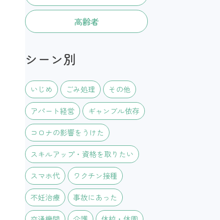
高齢者
シーン別
いじめ
ごみ処理
その他
アパート経営
ギャンブル依存
コロナの影響をうけた
スキルアップ・資格を取りたい
スマホ代
ワクチン接種
不妊治療
事故にあった
交通機関
介護
休校・休園