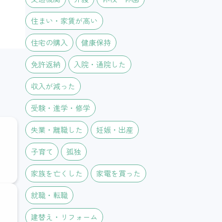
住まい・家賃が高い
住宅の購入
健康保持
免許返納
入院・通院した
収入が減った
受験・進学・修学
失業・離職した
妊娠・出産
子育て
孤独
家族を亡くした
家電を買った
就職・転職
建替え・リフォーム