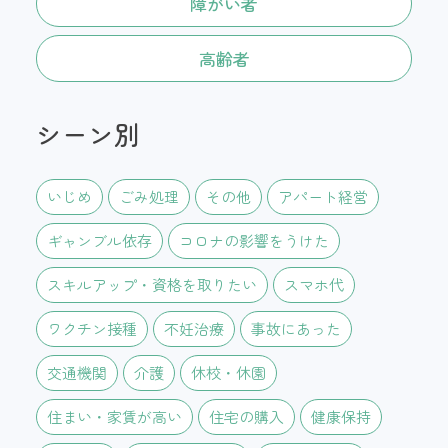
障がい者
高齢者
シーン別
いじめ
ごみ処理
その他
アパート経営
ギャンブル依存
コロナの影響をうけた
スキルアップ・資格を取りたい
スマホ代
ワクチン接種
不妊治療
事故にあった
交通機関
介護
休校・休園
住まい・家賃が高い
住宅の購入
健康保持