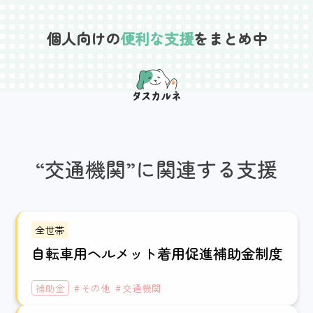
Skip
to
個人向けの
便利な支援
をまとめ中
content
“交通機関”に関連する支援
全世帯
自転車用ヘルメット着用促進補助金制度
補助金
その他
交通機関