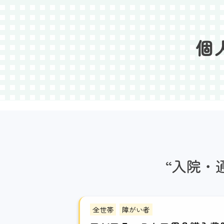
Skip
to
content
個
“入院・
全世帯
障がい者