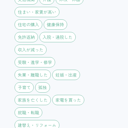
住まい・家賃が高い
住宅の購入
健康保持
免許返納
入院・通院した
収入が減った
受験・進学・修学
失業・離職した
妊娠・出産
子育て
孤独
家族を亡くした
家電を買った
就職・転職
建替え・リフォーム