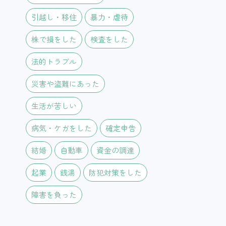
引越し・移住
暴力・虐待
株で損をした
検査をした
法的トラブル
災害や盗難にあった
生活が苦しい
病気・ケガをした
確定申告
結婚
自動車
資金の調達
起業
銭湯
防犯対策をした
障害を負った