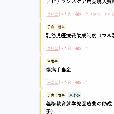
アピアランスケア用品購入費
助成金
入院・通院した
病気・ケガ
子育て世帯
乳幼児医療費助成制度（マル
助成金
入院・通院した
全世帯
傷病手当金
手当金
入院・通院した
子育て世帯
東京都
義務教育就学児医療費の助成
子）