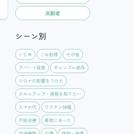
高齢者
シーン別
いじめ
ごみ処理
その他
アパート経営
ギャンブル依存
コロナの影響をうけた
スキルアップ・資格を取りたい
スマホ代
ワクチン接種
不妊治療
事故にあった
交通機関
介護
休校・休園