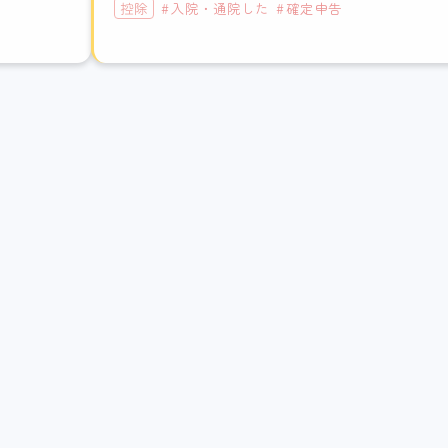
控除
入院・通院した
確定申告