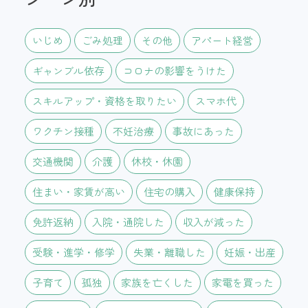
いじめ
ごみ処理
その他
アパート経営
ギャンブル依存
コロナの影響をうけた
スキルアップ・資格を取りたい
スマホ代
ワクチン接種
不妊治療
事故にあった
交通機関
介護
休校・休園
住まい・家賃が高い
住宅の購入
健康保持
免許返納
入院・通院した
収入が減った
受験・進学・修学
失業・離職した
妊娠・出産
子育て
孤独
家族を亡くした
家電を買った