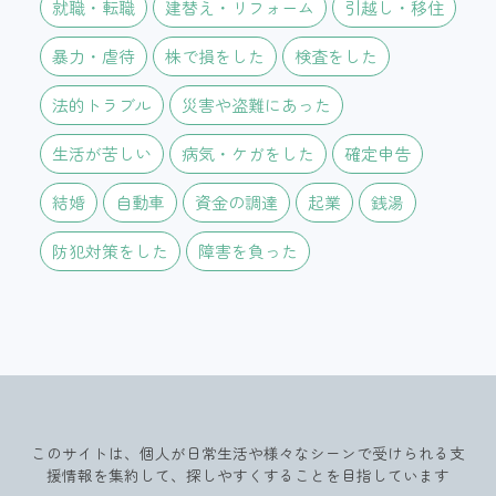
就職・転職
建替え・リフォーム
引越し・移住
暴力・虐待
株で損をした
検査をした
法的トラブル
災害や盗難にあった
生活が苦しい
病気・ケガをした
確定申告
結婚
自動車
資金の調達
起業
銭湯
防犯対策をした
障害を負った
このサイトは、個人が日常生活や様々なシーンで受けられる支
援情報を集約して、探しやすくすることを目指しています